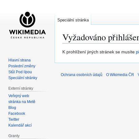
Speciální stránka
Vyžadováno přihláše
Skočit
Skočit
K prohlížení jiných stránek se musíte
p
na
na
Hlavní strana
navigaci
vyhledávání
Poslední změny
Stůl Pod lípou
Ochrana osobních údajů
O Wikimedia ČR
Speciální stránky
Externí stránky
Veřejný web
stránka na Metě
Blog
Facebook
Twitter
Kalendář akcí
Granty